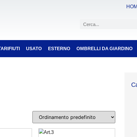
HO
ARIFIUTI
USATO
ESTERNO
OMBRELLI DA GIARDINO
Ca